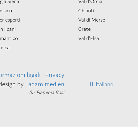
g a Siena
Val d'Orcia
assico
Chianti
er esperti
Val di Merse
n i cani
Crete
omantico
Val d'Elsa
mica
ormazioni legali
Privacy
esign by
adam medien
Italiano
für Flaminia Bosi