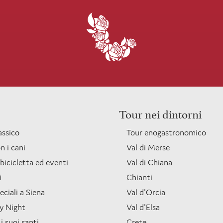
Tour nei dintorni
assico
Tour enogastronomico
n i cani
Val di Merse
 bicicletta ed eventi
Val di Chiana
i
Chianti
eciali a Siena
Val d'Orcia
y Night
Val d'Elsa
i suoi santi
Crete