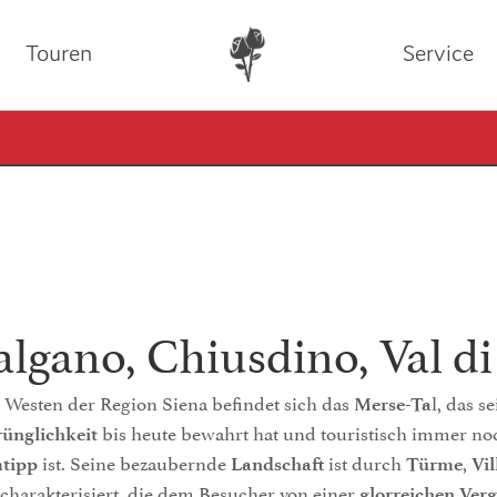
Touren
Service
lgano, Chiusdino, Val d
 Westen der Region Siena befindet sich das
l, das s
Merse-Ta
bis heute bewahrt hat und touristisch immer no
ünglichkeit
ist. Seine bezaubernde
ist durch
,
tipp
Landschaft
Türme
Vil
charakterisiert, die dem Besucher von einer
glorreichen Ver