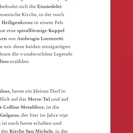
befindet sich die
Einsiedelei
romanische Kirche, in der noch
n
in einem Fels
Heiligenkreuz
hat eine
spiralförmige Kuppel
von
ken
Ambrogio Lorenzetti
on mir diese beiden einzigartigen
 Ihnen die wunderschöne Legende
erzählen.
dino
, heute ein kleines Dorf in
hloss
lick auf das
und auf
Merse
-Tal
, ist die
ge
Colline Metalifere
, der hier im Jahre 1150
 Galgano
ist noch heute erhalten und
s
n der
, in der
Kirche
San Michele