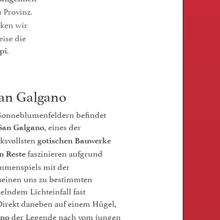
 Provinz.
ken wir
ise die
.
pi
San Galgano
Sonneblumenfeldern befindet
, eines der
San Galgano
ksvollsten
gotischen Bauwerke
faszinieren aufgrund
n Reste
mmenspiels mit der
heinen uns zu bestimmten
elndem Lichteinfall fast
Direkt daneben auf einem Hügel,
der Legende nach vom jungen
ano