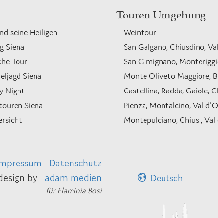
Touren Umgebung
nd seine Heiligen
Weintour
g Siena
San Galgano, Chiusdino, Va
che Tour
San Gimignano, Monteriggio
eljagd Siena
Monte Oliveto Maggiore, 
y Night
Castellina, Radda, Gaiole, C
touren Siena
Pienza, Montalcino, Val d'O
ersicht
Montepulciano, Chiusi, Val 
Impressum
Datenschutz
esign by
adam medien
Deutsch
für Flaminia Bosi