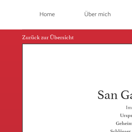
Home
Über mich
Zurück zur Übersicht
San Ga
Im
Urspr
Geheim
Schlösser