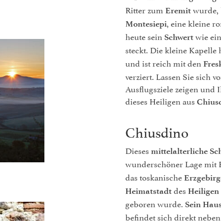
Ritter zum
wurde, 
Eremit
, eine kleine 
Montesiepi
heute sein
wie ei
Schwert
steckt. Die kleine Kapelle 
und ist reich mit den
Fres
verziert. Lassen Sie sich v
Ausflugsziele zeigen und
dieses Heiligen aus
Chius
Chiusdino
Dieses
mittelalterliche Sc
wunderschöner Lage mit B
das toskanische
Erzgebir
des
Heimatstadt
Heiligen
geboren wurde.
Sein Hau
befindet sich direkt nebe