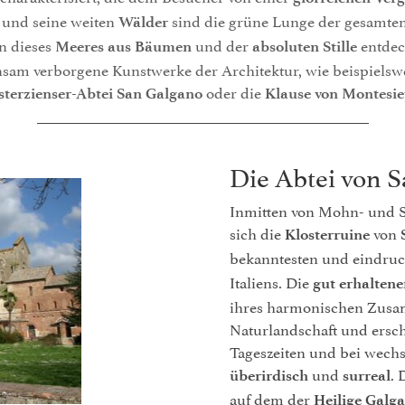
 und seine weiten
sind die grüne Lunge der gesamten
Wälder
n dieses
und der
entdec
Meeres aus Bäumen
absoluten Stille
sam verborgene Kunstwerke der Architektur, wie beispielswe
oder die
sterzienser-Abtei San Galgano
Klause von Montesie
Die Abtei von 
Inmitten von Mohn- und 
sich die
von
Klosterruine
bekanntesten und eindruc
Italiens. Die
gut erhaltene
ihres harmonischen Zusa
Naturlandschaft und ersc
Tageszeiten und bei wechs
und
. 
überirdisch
surreal
auf dem der
Heilige Galg