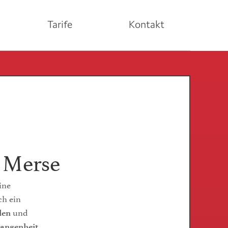
Tarife
Kontakt
i Merse
eine
ch ein
und
len
gangenheit